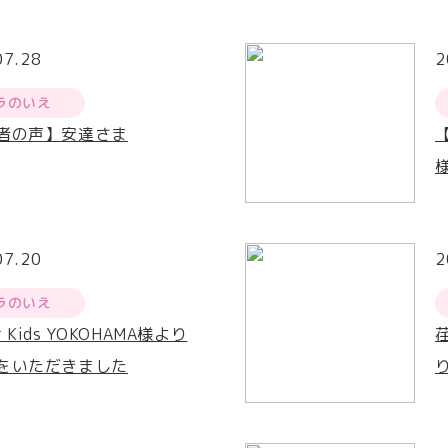
07.28
2
ラのいえ
者の声】安達さま
07.20
2
ラのいえ
or Kids YOKOHAMA様より
をいただきました