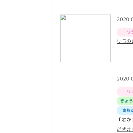
2020.
リ
リラの
2020.
リ
きょ
家族
「わか
だきま