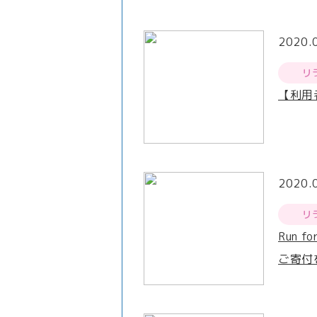
2020.
リ
【利用
2020.
リ
Run f
ご寄付