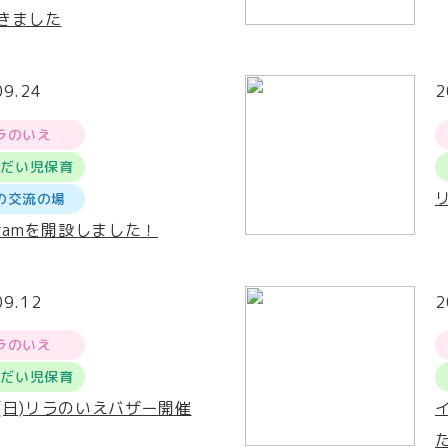
きました
09.24
2
ラのいえ
うだい児保育
の交流の場
agramを開設しました！
09.12
2
ラのいえ
うだい児保育
9(日)リラのいえバザー開催