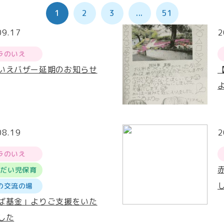
1
2
3
...
51
09.17
2
ラのいえ
いえバザー延期のお知らせ
08.19
2
ラのいえ
うだい児保育
の交流の場
ば基金」よりご支援をいた
した