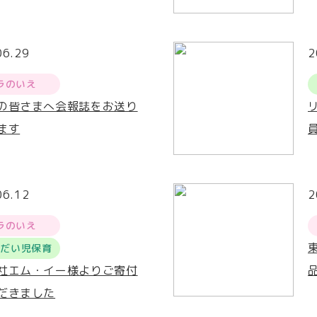
06.29
2
ラのいえ
の皆さまへ会報誌をお送り
ます
06.12
2
ラのいえ
うだい児保育
社エム・イー様よりご寄付
だきました