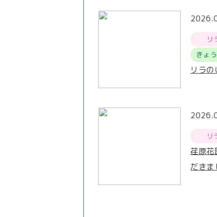
2026.
リ
きょ
リラの
2026.
リ
荏原花
だきま