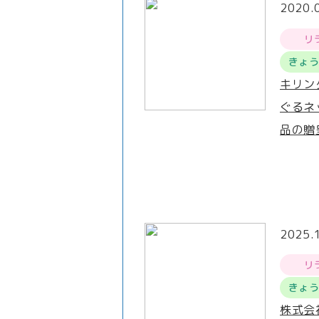
2020.
リ
きょ
キリン
ぐるネ
品の贈
2025.
リ
きょ
株式会