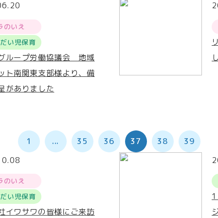
06.20
2
ラのいえ
うだい児保育
グループ労働協議会 地域
ット南関東支部様より、備
呈がありました
1
...
35
36
37
38
39
10.08
2
ラのいえ
うだい児保育
社イワサワの皆様にご来訪