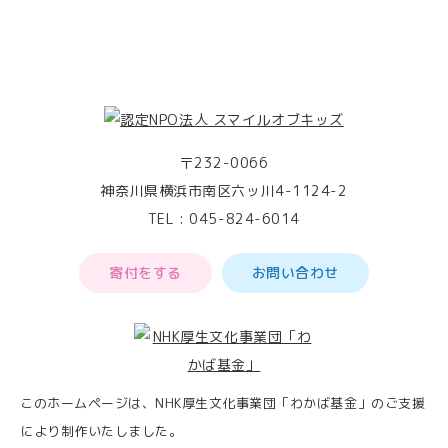
助会員）、支援団体等（以下「 利用者等 」といいます）
の個人情報を適法かつ適正な手段により取得します。
３．個人情報の利用目的
当法人は、 利用者等の個人情報を以下の利用目的の範囲
内又はその取得状況から明らかである利用目的の範囲内
で利用 し、利用者等の同意がある場合又は法令で認めら
〒232-0066
れている場合を除き、他の目的で利用しません 。
神奈川県横浜市南区六ッ川4-1124-2
⑴ 滞在施設の宿泊・ きょうだい 児預かり保育等の当法
TEL :
045-824-6014
人の施設利用に関連する業務
⑵ 当法人の事業についての各種案内（ 会報 、イベント
寄付をする
お問い合わせ
案内等）の送付
⑶ 神奈川県立こども医療センターとの連絡
⑷ 利用者等からのお問合せ、ご相談への対応
４．個人データの第三者提供
当法人は、 利用者等の事前同意がある場合又は法令で認
このホームページは、NHK厚生文化事業団「わかば基金」のご支援
められている場合を除き、利用者等の個人データを第三
により制作いたしました。