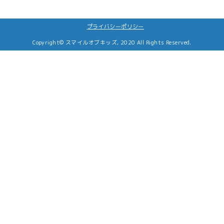
者に提供しません。
５．個人データの管理
プライバシーポリシー
⑴データ内容の正確性の確保
Copyright© スマイルオブキッズ, 2020 All Rights Reserved.
当法人は、利用者等の個人データにつき、利用目的の達
成に必要な範囲内において、正確かつ最新の内容に保つ
とともに、利用する必要がなくなったときは当該個人デ
ータを消去するよう努めます。
⑵安全管理措置
当法人は、利用者等の個人データの漏えい、滅失又は毀
損の防止その他の安全管理のために必要かつ適切な措置
を講じます。
⑶従業者の監督
当法人は、利用者等の個人データを従業者に取り扱わせ
るに当たっては、個人情報の適正な取扱いを周知徹底す
るとともに適正な教育を行い、必要かつ適切な監督を行
います。