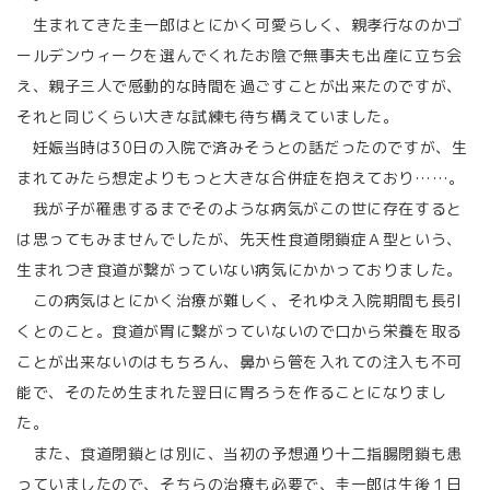
生まれてきた圭一郎はとにかく可愛らしく、親孝行なのかゴ
ールデンウィークを選んでくれたお陰で無事夫も出産に立ち会
え、親子三人で感動的な時間を過ごすことが出来たのですが、
それと同じくらい大きな試練も待ち構えていました。
妊娠当時は30日の入院で済みそうとの話だったのですが、生
まれてみたら想定よりもっと大きな合併症を抱えており……。
我が子が罹患するまでそのような病気がこの世に存在すると
は思ってもみませんでしたが、先天性食道閉鎖症Ａ型という、
生まれつき食道が繋がっていない病気にかかっておりました。
この病気はとにかく治療が難しく、それゆえ入院期間も長引
くとのこと。食道が胃に繋がっていないので口から栄養を取る
ことが出来ないのはもちろん、鼻から管を入れての注入も不可
能で、そのため生まれた翌日に胃ろうを作ることになりまし
た。
また、食道閉鎖とは別に、当初の予想通り十二指腸閉鎖も患
っていましたので、そちらの治療も必要で、圭一郎は生後１日