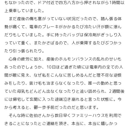
もなかったので、ドア付近で四方八方から押されながら1時間以
上乗車していました。
まだ産後の傷も塞がっていない状況だったので、踏ん張る体
勢が痛くて、電車のブレーキがかかるたび冷たい汗が額に滲ん
だりもしていました。手に持ったバッグは保冷剤がぎっしり入
っていて重く、またかさばるので、人が乗降するたびぶつかっ
たり引っ張られたり。
心身の疲労に加え、産後のホルモンバランスの乱れのせいも
あったのでしょうか、10日ほど過ぎた頃には電車内の全ての人
間が敵に見え、なぜ私をこんなに苦しめるんだと理不尽な逆恨
みをしたり、抜け毛も治まらなくなったり、唯一の勤めと思っ
ていた母乳もどんどん出なくなったりと追い詰められ、2週間後
には帰宅して玄関に入った途端泣き崩れると言った状態に。今
から考えると、鬱一歩手前だったのだと思います。
そんな時に佐伯さんから数日早くファミリーハウスを利用で
きることになったとご連絡を頂き、本当に、本当に嬉しかっ