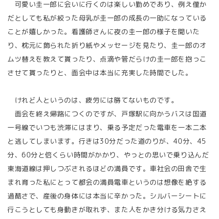
可愛い圭一郎に会いに行くのは楽しい勤めであり、例え僅か
だとしても私が絞った母乳が圭一郎の成長の一助になっている
ことが嬉しかった。看護師さんに夜の圭一郎の様子を聞いた
り、枕元に飾られた折り紙やメッセージを見たり、圭一郎のオ
ムツ替えを教えて貰ったり、点滴や管だらけの圭一郎を抱っこ
させて貰ったりと、面会中は本当に充実した時間でした。
けれど人というのは、疲労には勝てないものです。
面会を終え帰路につくのですが、戸塚駅に向かうバスは国道
一号線でいつも渋滞にはまり、乗る予定だった電車を一本二本
と逃してしまいます。行きは30分だった道のりが、40分、45
分、60分と倍くらい時間がかかり、やっとの思いで乗り込んだ
東海道線は押しつぶされるほどの満員です。車社会の田舎で生
まれ育った私にとって都会の満員電車というのは想像を絶する
過酷さで、産後の身体には本当に辛かった。シルバーシートに
行こうとしても身動きが取れず、また人をかき分ける気力さえ