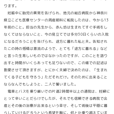
ります。
妊娠中に胎児の異常を告げられ、地元の総合病院から神奈川
県立こども医療センターの周産期科に転院したのは、今から13
年前のこと。担当の先生から、赤ん坊は生まれてすぐ手術をし
なくてはならないこと、今の見立てでは多分30日くらいの入院
になるだろうことを告げられ、途方に暮れた私と夫。告知され
たこの時の感情は激流のようで、とても「途方に暮れる」など
と言った生易しいものではなかったのですが、このことを語り
出すと時間がいくらあっても足りないので、この場での記述は
割愛させて頂きますが、とにかく夫婦で決めたのは、「生まれ
てくる子どもを守ろう」ただそれだけ。そのために出来ること
ならなんでもしようと、二人で誓いました。
電車とバスを乗り継いでの片道2時間半以上の通院は、妊婦に
とって辛いことだらけでしたが、それでも信頼できる病院で出
産とその後の治療が出来るという幸せ、そして術後は平穏に暮
らしていけるだろうという希望を胸に、何とか乗り越えていま