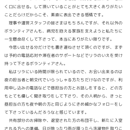
く口に出せる。して頂いていることがとても大きくありがたい
ことだらけだからこそ、素直に表出できる感情です。
理事や運営スタッフの皆さまはもちろんですが、それ以外の
ボランティアさんも、病児を抱える家族を支えようと私たちに
一生懸命尽くして下さって、本当にありがたい限りです。
今思い出せる分だけでも書き連ねさせて頂くのですが、まず
は予約の電話応対や滞在者のサポートなどでリラのいえを受け
持って下さるボランティアさん。
私はリラにいる時間が限られているので、お会い出来るのは
夜の担当者と朝交代でいらっしゃる方たちだけなのですが、利
用申し込みの電話などで昼担当の方とお話しをすると、どの方
もとても優しく聞き取りをして下さり、その人柄から、きっと
昼担当の方も夜や朝の方と同じようにきめ細かなフォローをし
て下さっているんだろうなと感じています。
共有部分のお掃除や、退室された方の布団干し、新たに入室
される方への準備、日が陰ったり雨が降ったら洗濯物を取りこ