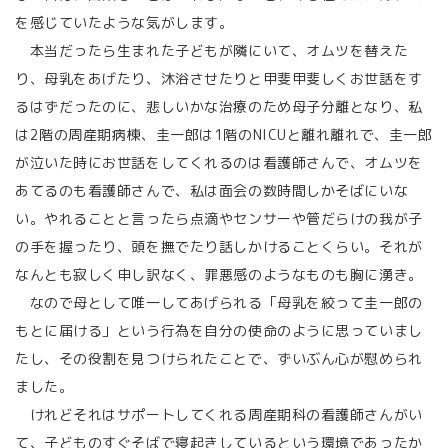
を感じていたような気がします。
本当だったら生まれた子どもが隣にいて、オムツを替えた
り、母乳をあげたり、沐浴させたりと甲斐甲斐しくお世話をす
るはずだったのに、悲しいかな治療のため母子分離となり、私
は2階の周産期病棟、圭一郎は1階のNICUと離れ離れで、圭一郎
が泣いた時にお世話をしてくれるのは看護師さんで、オムツを
あてるのも看護師さんで、私は面会の数時間しかそばにいな
い。やれることと言ったら点滴やセンサーや管だらけの我が子
の手を握ったり、頭を撫でたり話しかけることくらい。それが
なんとも寂しく申し訳なく、罪悪感のようなものも胸に湧き。
なので母として唯一してあげられる「母乳を絞って圭一郎の
もとに届ける」という行為を自分の使命のように思っていまし
たし、その役割を見つけられたことで、ずいぶん心が慰められ
ました。
けれどそれはサポートしてくれる周産期科の看護師さんがい
て、子どものすぐそばで寝起きしているという環境であったか