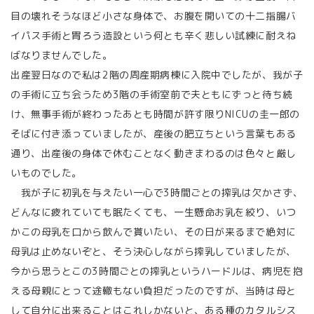
目の壊れそうなほど小さな身体で、お腹を開いての十二指腸バ
イパス手術と胃ろう造設という何とも辛く悲しい試練に耐えね
ばなりませんでした。
出産翌日なので私は2階の周産期病棟に入院中でしたが、我が子
の手術に立ち会うため3階の手術室前で夫ともにずっと待ち続
け、無事手術が終わったあとも時間が許す限りNICUの圭一郎の
そばに付き添っていましたが、産後の肥立ちという言葉もある
通り、出産後の身体で休むことなく動きまわるのは色々と厳し
いものでした。
我が子に初乳を与えたい一心で3時間ごとの搾乳は欠かさず、
どんなに疲れていても眠たくても、一生懸命お乳を絞り、いつ
かこの母乳を口から飲んで貰いたい、その日が来るまで絶対に
母乳は止めないぞと、そう決心しながら搾乳していましたが、
今から思うとこの3時間ごとの搾乳というハードルは、病児を抱
える母親にとって途轍もない負担だったのですが、当時は母と
して自分に出来ることはこれしかないと、ある種のカタルシス