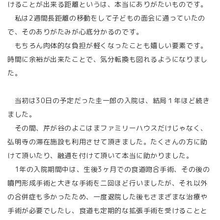
けることが出来る距離というは、本当にありがたいものです。
私は2週間長距離の移動をして子どもの面会に通っていたの
で、そのありがたみが心底分かるのです。
もちろん肉体的な負担が軽くなったことも嬉しい要素です。
時間に余裕が出来たことで、気分転換も図れるようになりまし
た。
当初は30日の予定だった圭一郎の入院は、結局１年ほど続き
ました。
その間、芹が谷のよこはまファミリーハウスだけじゃなく、
弘明寺の滞在施設も利用させて頂きました。たくさんの方に助
けて頂いたり、融通を付けて頂いて本当に助かりました。
1年の入院期間中は、生後3ヶ月での食道吻合手術、その後の
噴門形成手術と大きな手術を二回ほど行いましたが、それ以外
の合併症も多かったため、一度退院した後もさまざまな治療や
手術が必要でしたし、食道も定期的な拡張手術を受けることと