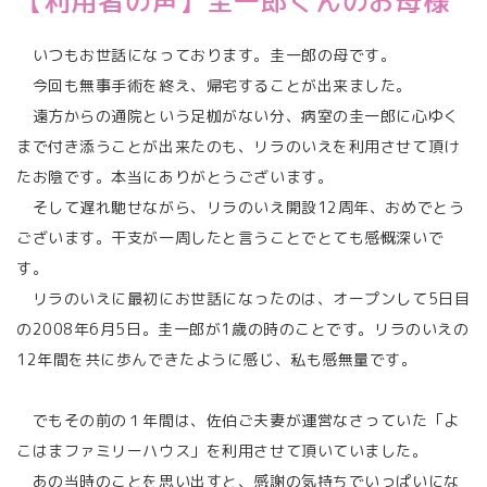
【利用者の声】圭一郎くんのお母様
いつもお世話になっております。圭一郎の母です。
今回も無事手術を終え、帰宅することが出来ました。
遠方からの通院という足枷がない分、病室の圭一郎に心ゆく
まで付き添うことが出来たのも、リラのいえを利用させて頂け
たお陰です。本当にありがとうございます。
そして遅れ馳せながら、リラのいえ開設12周年、おめでとう
ございます。干支が一周したと言うことでとても感慨深いで
す。
リラのいえに最初にお世話になったのは、オープンして5日目
の2008年6月5日。圭一郎が1歳の時のことです。リラのいえの
12年間を共に歩んできたように感じ、私も感無量です。
でもその前の１年間は、佐伯ご夫妻が運営なさっていた「よ
こはまファミリーハウス」を利用させて頂いていました。
あの当時のことを思い出すと、感謝の気持ちでいっぱいにな