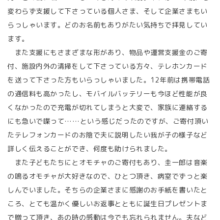
変わらず支援して下さっている個人さま、そして企業さまもい
らっしゃいます。どのお名前もありがたい気持ちで拝見してい
ます。
また支援にもさまざまな形があり、物品や運営支援金のご寄
付、施設内外の清掃をして下さっている方々、テレホンカード
を送って下さった方もいらっしゃいました。12年前は携帯電話
の通信料も高かったし、モバイルバッテリーも今ほど性能が良
くなかったので充電が切れてしまうと大変で、家族に連絡する
にも急いで喋って……という感じだったのですが、ご寄付頂い
たテレフォンカードのお陰で夫に説明したい我が子の様子など
詳しく伝えることができ、何度も助けられました。
また子どもたちにとオモチャのご寄付もあり、圭一郎は音楽
の鳴るオモチャが大好きなので、ひとつ頂き、病室でずっと楽
しんでいました。そちらの企業さまに感謝のお手紙を書いたと
ころ、とても温かく優しいお返事とともに誕生日プレゼントま
で贈って頂き、あの時の感動は今でも忘れられません。夫など