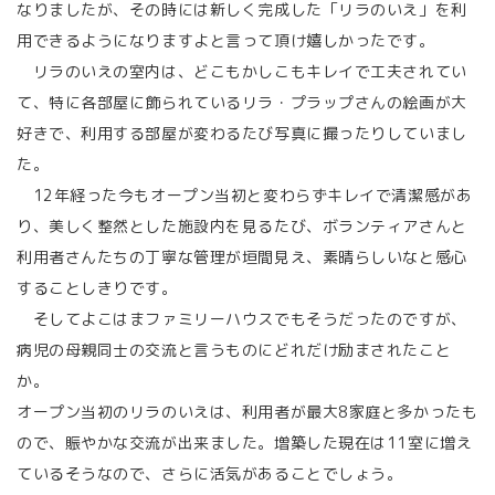
なりましたが、その時には新しく完成した「リラのいえ」を利
用できるようになりますよと言って頂け嬉しかったです。
リラのいえの室内は、どこもかしこもキレイで工夫されてい
て、特に各部屋に飾られているリラ・プラップさんの絵画が大
好きで、利用する部屋が変わるたび写真に撮ったりしていまし
た。
12年経った今もオープン当初と変わらずキレイで清潔感があ
り、美しく整然とした施設内を見るたび、ボランティアさんと
利用者さんたちの丁寧な管理が垣間見え、素晴らしいなと感心
することしきりです。
そしてよこはまファミリーハウスでもそうだったのですが、
病児の母親同士の交流と言うものにどれだけ励まされたこと
か。
オープン当初のリラのいえは、利用者が最大8家庭と多かったも
ので、賑やかな交流が出来ました。増築した現在は11室に増え
ているそうなので、さらに活気があることでしょう。