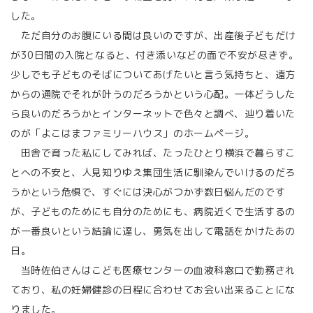
した。
ただ自分のお腹にいる間は良いのですが、出産後子どもだけ
が30日間の入院となると、付き添いなどの面で不安が尽きず。
少しでも子どものそばについてあげたいと言う気持ちと、遠方
からの通院でそれが叶うのだろうかという心配。一体どうした
ら良いのだろうかとインターネットで色々と調べ、辿り着いた
のが「よこはまファミリーハウス」のホームページ。
田舎で育った私にしてみれば、たったひとり横浜で暮らすこ
とへの不安と、人見知りゆえ集団生活に馴染んでいけるのだろ
うかという危惧で、すぐには決心がつかず数日悩んだのです
が、子どものためにも自分のためにも、病院近くで生活するの
が一番良いという結論に達し、勇気を出して電話をかけたあの
日。
当時佐伯さんはこども医療センターの血液科窓口で勤務され
ており、私の妊婦健診の日程に合わせてお会い出来ることにな
りました。