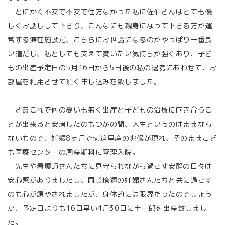
とにかく不安で不安で仕方なかった私に佐伯さんはとても優
しくお話しして下さり、こんなにも親身になって下さる方が運
営する滞在施設だ、こちらにお世話になるのがやっぱり一番良
い道だし、私としても支えて貰いたい気持ちが強くあり、子ど
もの出産予定日の5月16日から5日後の私の退院にあわせて、お
部屋を利用させて頂く申し込みを致しました。
さあこれで何の憂いも無く出産と子どもの治療に向き合うこ
とが出来ると安堵したのもつかの間、人生というのはままなら
ないもので、妊娠8ヶ月で切迫早産の兆候が現れ、そのままこど
も医療センターの周産期科に管理入院。
先生や看護師さんたちに見守られながら過ごす安静の日々は
安心感がありましたし、同じ境遇の妊婦さんたちと共に過ごす
のも心が癒やされましたが、身体的には限界だったのでしょう
か、予定日よりも16日早い4月30日に圭一郎を出産致しまし
た。