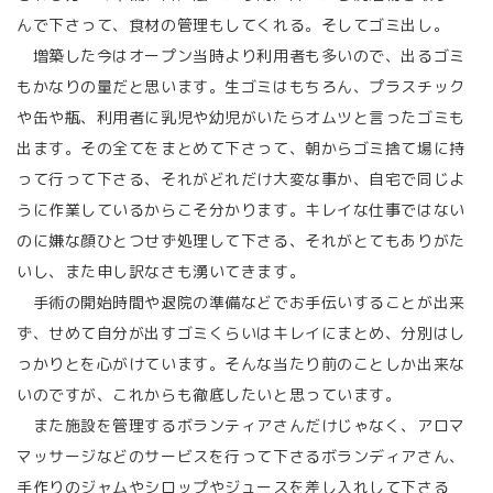
んで下さって、食材の管理もしてくれる。そしてゴミ出し。
増築した今はオープン当時より利用者も多いので、出るゴミ
もかなりの量だと思います。生ゴミはもちろん、プラスチック
や缶や瓶、利用者に乳児や幼児がいたらオムツと言ったゴミも
出ます。その全てをまとめて下さって、朝からゴミ捨て場に持
って行って下さる、それがどれだけ大変な事か、自宅で同じよ
うに作業しているからこそ分かります。キレイな仕事ではない
のに嫌な顔ひとつせず処理して下さる、それがとてもありがた
いし、また申し訳なさも湧いてきます。
手術の開始時間や退院の準備などでお手伝いすることが出来
ず、せめて自分が出すゴミくらいはキレイにまとめ、分別はし
っかりとを心がけています。そんな当たり前のことしか出来な
いのですが、これからも徹底したいと思っています。
また施設を管理するボランティアさんだけじゃなく、アロマ
マッサージなどのサービスを行って下さるボランディアさん、
手作りのジャムやシロップやジュースを差し入れして下さる