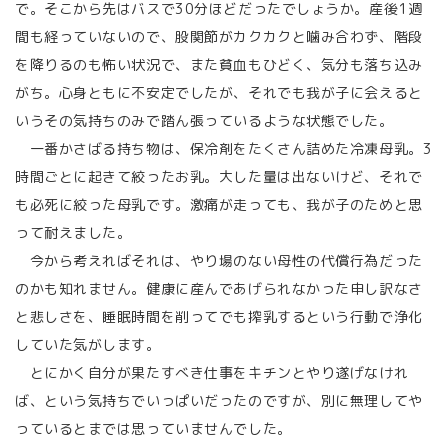
で。そこから先はバスで30分ほどだったでしょうか。産後1週
間も経っていないので、股関節がカクカクと噛み合わず、階段
を降りるのも怖い状況で、また貧血もひどく、気分も落ち込み
がち。心身ともに不安定でしたが、それでも我が子に会えると
いうその気持ちのみで踏ん張っているような状態でした。
一番かさばる持ち物は、保冷剤をたくさん詰めた冷凍母乳。3
時間ごとに起きて絞ったお乳。大した量は出ないけど、それで
も必死に絞った母乳です。激痛が走っても、我が子のためと思
って耐えました。
今から考えればそれは、やり場のない母性の代償行為だった
のかも知れません。健康に産んであげられなかった申し訳なさ
と悲しさを、睡眠時間を削ってでも搾乳するという行動で浄化
していた気がします。
とにかく自分が果たすべき仕事をキチンとやり遂げなけれ
ば、という気持ちでいっぱいだったのですが、別に無理してや
っているとまでは思っていませんでした。