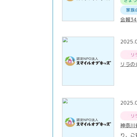
きょ
家族
会報3
2025.
リ
リラの
2025.
リ
神奈川
り、ご