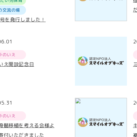
うだい児保育
の交流の場
4号を発行しました！
06.01
2
ラのいえ
いえ開設記念日
05.31
2
ラのいえ
骨髄移植を考える会様よ
寄付いただきました