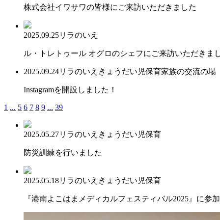
株式会社イワサワの皆様にご来訪いただきました
2025.09.25
リラのいえ
ル・トレトゥール オグロのシェフにご来訪いただきま
2025.09.24
リラのいえ
きょうだい児保育
家族の交流の場
Instagramを開設しました！
1
...
5
6
7
8
9
...
39
2025.05.27
リラのいえ
きょうだい児保育
防災訓練を行いました
2025.05.18
リラのいえ
きょうだい児保育
『港南よこはまメディカルフェスティバル2025』に参