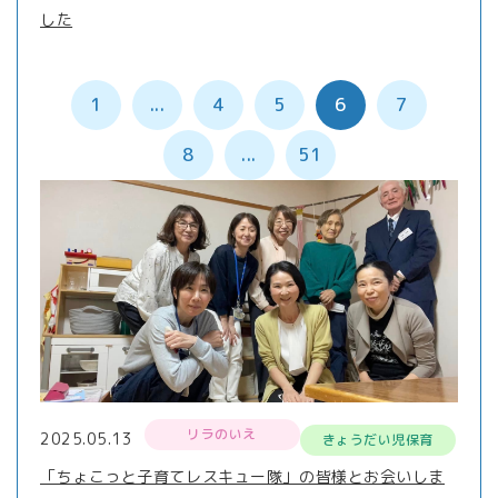
した
1
...
4
5
6
7
8
...
51
リラのいえ
2025.05.13
きょうだい児保育
「ちょこっと子育てレスキュー隊」の皆様とお会いしま