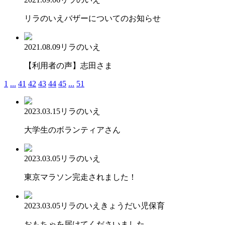
リラのいえバザーについてのお知らせ
2021.08.09
リラのいえ
【利用者の声】志田さま
1
...
41
42
43
44
45
...
51
2023.03.15
リラのいえ
大学生のボランティアさん
2023.03.05
リラのいえ
東京マラソン完走されました！
2023.03.05
リラのいえ
きょうだい児保育
おもちゃを届けてくださいました