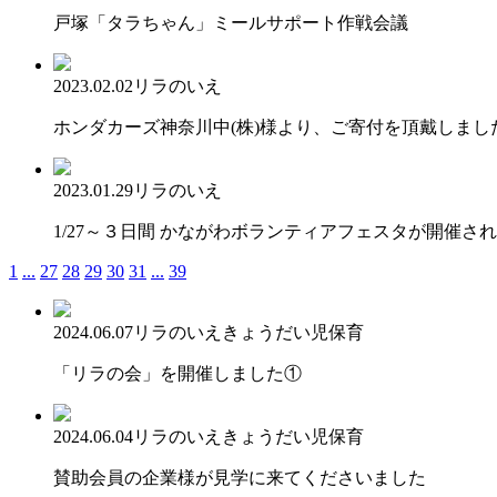
戸塚「タラちゃん」ミールサポート作戦会議
2023.02.02
リラのいえ
ホンダカーズ神奈川中(株)様より、ご寄付を頂戴しまし
2023.01.29
リラのいえ
1/27～３日間 かながわボランティアフェスタが開催さ
1
...
27
28
29
30
31
...
39
2024.06.07
リラのいえ
きょうだい児保育
「リラの会」を開催しました①
2024.06.04
リラのいえ
きょうだい児保育
賛助会員の企業様が見学に来てくださいました