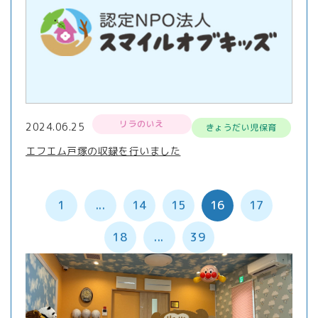
リラのいえ
2024.06.25
きょうだい児保育
エフエム戸塚の収録を行いました
1
...
14
15
16
17
18
...
39