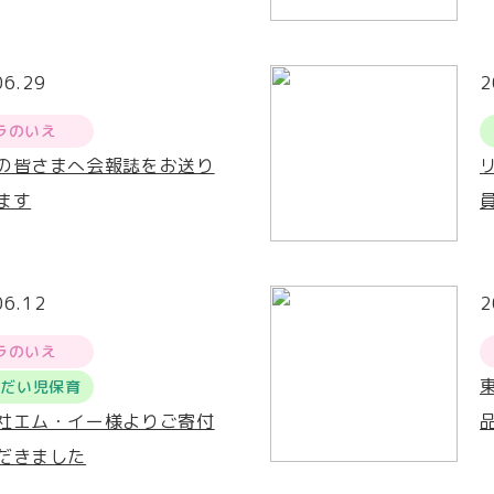
06.29
2
ラのいえ
の皆さまへ会報誌をお送り
ます
06.12
2
ラのいえ
うだい児保育
社エム・イー様よりご寄付
だきました