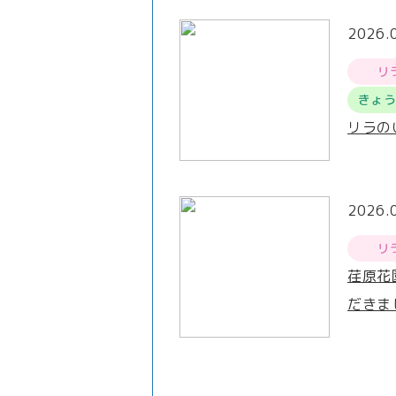
2026.
リ
きょ
リラの
2026.
リ
荏原花
だきま