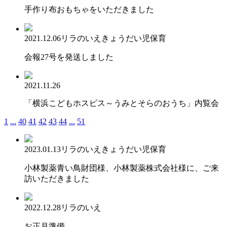
手作り布おもちゃをいただきました
2021.12.06
リラのいえ
きょうだい児保育
会報27号を発送しました
2021.11.26
「横浜こどもホスピス～うみとそらのおうち」内覧会
1
...
40
41
42
43
44
...
51
2023.01.13
リラのいえ
きょうだい児保育
小林製薬青い鳥財団様、小林製薬株式会社様に、ご来
訪いただきました
2022.12.28
リラのいえ
お正月準備