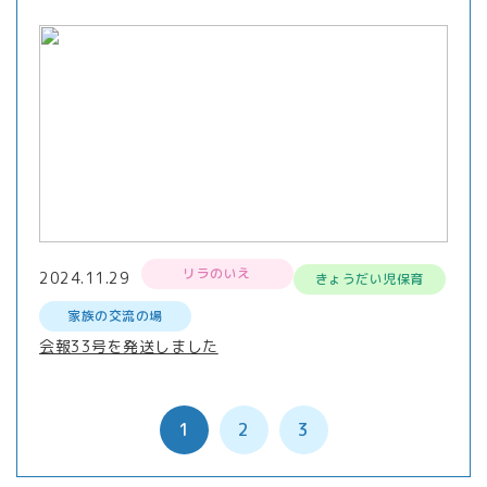
リラのいえ
2024.11.29
きょうだい児保育
家族の交流の場
会報33号を発送しました
1
2
3