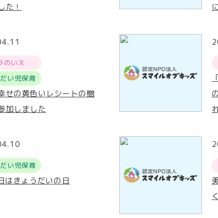
した！
04.11
2
ラのいえ
うだい児保育
幸せの黄色いレシートの贈
参加しました
04.10
2
うだい児保育
0日はきょうだいの日