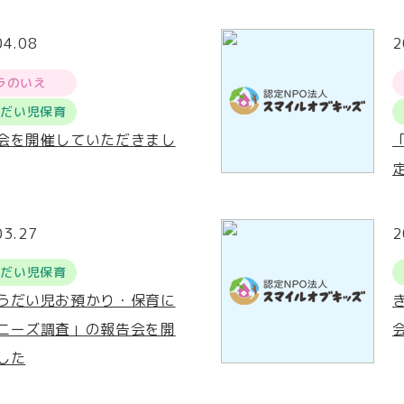
04.08
2
ラのいえ
うだい児保育
会を開催していただきまし
03.27
2
うだい児保育
うだい児お預かり・保育に
ニーズ調査」の報告会を開
した