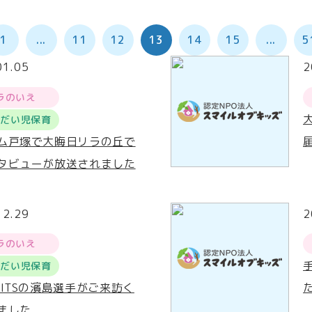
1
...
11
12
13
14
15
...
5
01.05
2
ラのいえ
うだい児保育
ム戸塚で大晦日リラの丘で
タビューが放送されました
12.29
2
ラのいえ
うだい児保育
RITSの濱島選手がご来訪く
ました