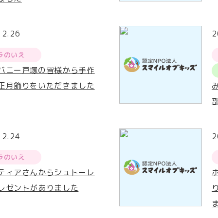
12.26
2
ラのいえ
バニー戸塚の皆様から手作
正月飾りをいただきました
12.24
2
ラのいえ
ティアさんからシュトーレ
レゼントがありました