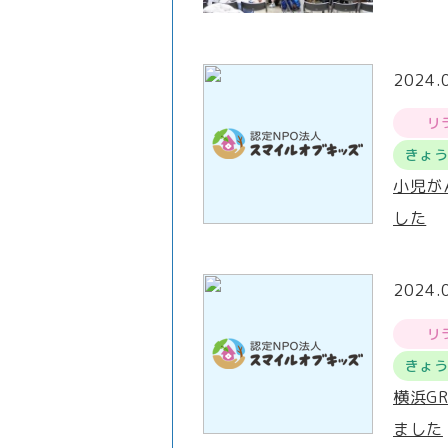
2024.
リ
きょ
小児が
した
2024.
リ
きょ
横浜G
ました