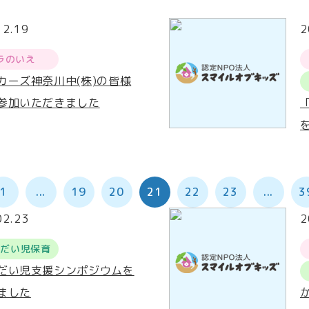
12.19
2
ラのいえ
カーズ神奈川中(株)の皆様
参加いただきました
1
...
19
20
21
22
23
...
3
02.23
2
うだい児保育
だい児支援シンポジウムを
ました