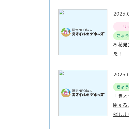
2025.
リ
きょ
お花見
た！
2025.
きょ
「きょ
関する
催しま