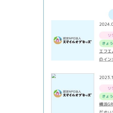
2024.
リ
きょ
エフエ
のイン
2023.
リ
きょ
横浜G
ださい