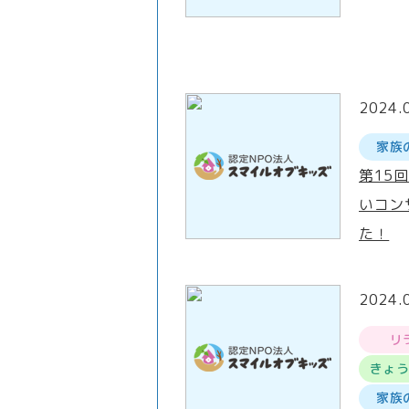
2024.
家族
第15
いコン
た！
2024.
リ
きょ
家族