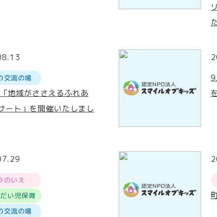
08.13
2
の交流の場
回「地域がささえるふれあ
サート」を開催いたしまし
07.29
2
ラのいえ
うだい児保育
の交流の場