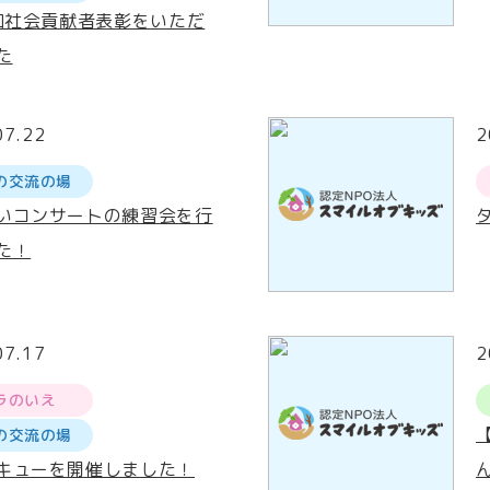
 回社会貢献者表彰をいただ
た
07.22
2
の交流の場
いコンサートの練習会を行
た！
07.17
2
ラのいえ
の交流の場
キューを開催しました！