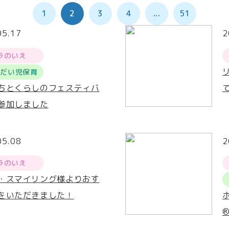
1
2
3
4
...
51
05.17
2
ラのいえ
うだい児保育
ちとくらしのフェスティバ
参加しました
05.08
2
ラのいえ
・スマイリング様よりおす
をいただきました！