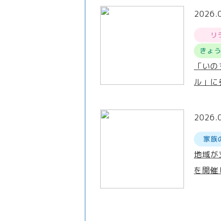
2026.
リ
きょ
「いの
ル」に
2026.
家族
地域が
を開催