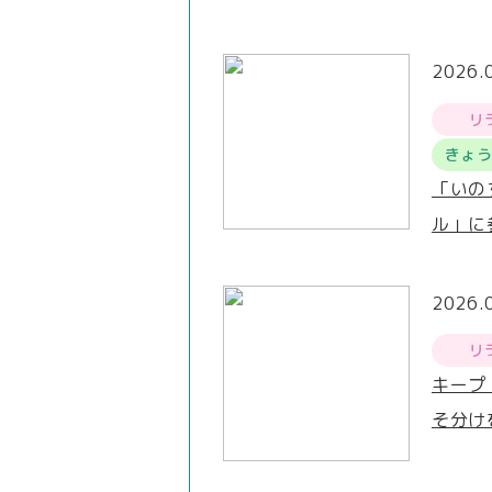
2026.
リ
きょ
「いの
ル」に
2026.
リ
キープ
そ分け