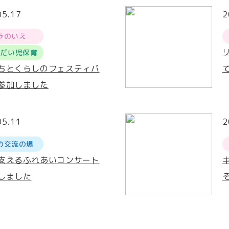
05.17
2
ラのいえ
うだい児保育
ちとくらしのフェスティバ
参加しました
05.11
2
の交流の場
支えるふれあいコンサート
しました