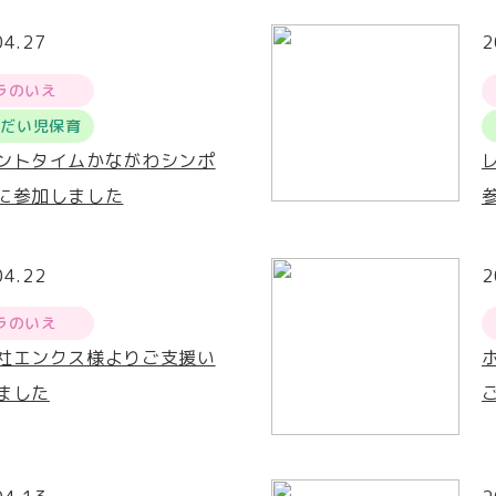
04.27
2
ラのいえ
うだい児保育
ントタイムかながわシンポ
に参加しました
04.22
2
ラのいえ
社エンクス様よりご支援い
ました