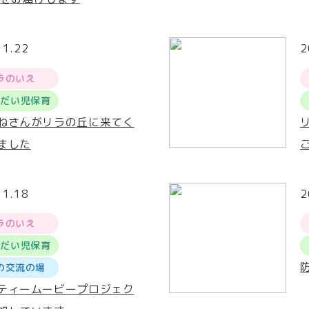
11.22
2
ラのいえ
うだい児保育
ねさんがリラの丘に来てく
ました
11.18
2
ラのいえ
うだい児保育
の交流の場
ティームービープロジェク