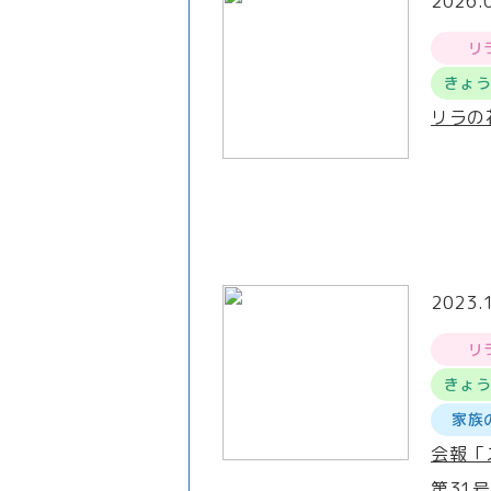
2026.
リ
きょ
リラの
2023.
リ
きょ
家族
会報「
第31