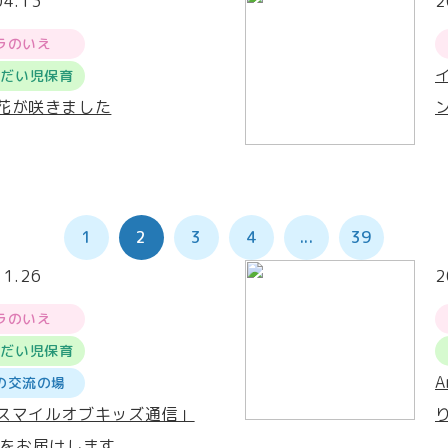
04.13
2
ラのいえ
うだい児保育
花が咲きました
1
2
3
4
...
39
11.26
2
ラのいえ
うだい児保育
の交流の場
スマイルオブキッズ通信」
号をお届けします