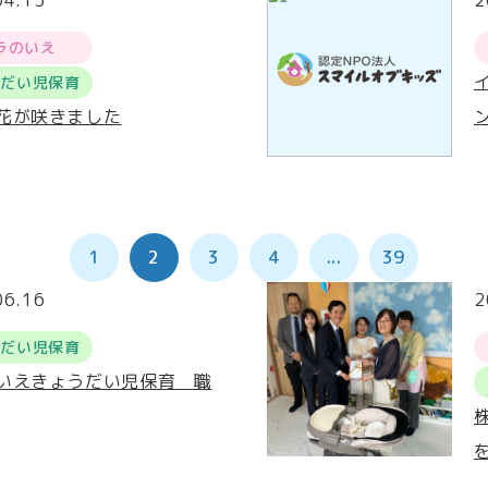
04.13
2
ラのいえ
うだい児保育
花が咲きました
1
2
3
4
...
39
06.16
2
うだい児保育
いえきょうだい児保育 職