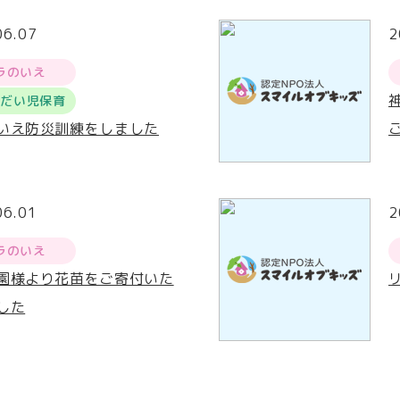
06.07
2
ラのいえ
うだい児保育
いえ防災訓練をしました
06.01
2
ラのいえ
園様より花苗をご寄付いた
した