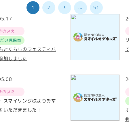
1
2
3
...
51
05.17
2
ラのいえ
うだい児保育
ちとくらしのフェスティバ
参加しました
05.08
2
ラのいえ
・スマイリング様よりおす
をいただきました！