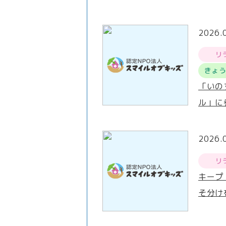
2026.
リ
きょ
「いの
ル」に
2026.
リ
キープ
そ分け