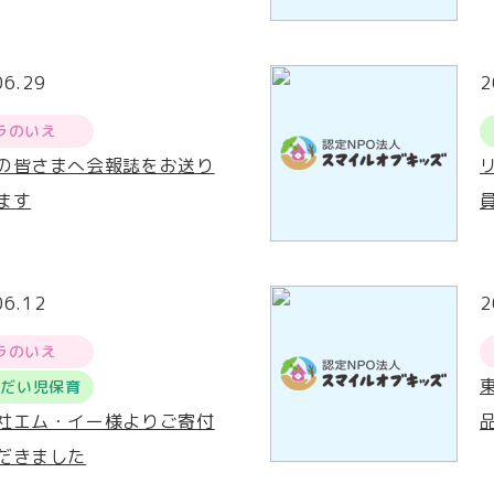
06.29
2
ラのいえ
の皆さまへ会報誌をお送り
ます
06.12
2
ラのいえ
うだい児保育
社エム・イー様よりご寄付
だきました