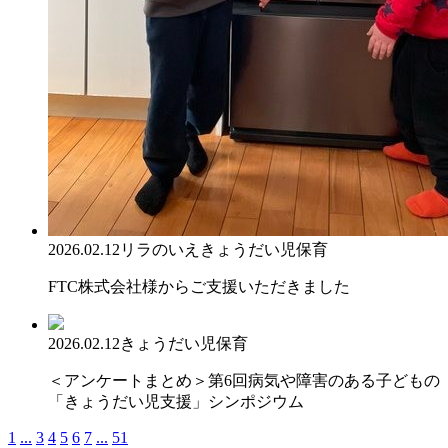
2026.02.12
リラのいえ
きょうだい児保育
FTC株式会社様からご支援いただきました
2026.02.12
きょうだい児保育
＜アンケートまとめ＞第6回病気や障害のある子どもの
「きょうだい児支援」シンポジウム
1
...
3
4
5
6
7
...
51