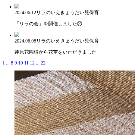
2024.06.12
リラのいえ
きょうだい児保育
「リラの会」を開催しました②
2024.06.08
リラのいえ
きょうだい児保育
荏原花園様から花苗をいただきました
1
...
8
9
10
11
12
...
22