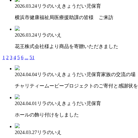
2026.03.24
リラのいえ
きょうだい児保育
横浜市健康福祉局医療援助課の皆様 ご来訪
2026.03.24
リラのいえ
花王株式会社様より商品を寄贈いただきました
1
2
3
4
5
6
...
51
2024.04.04
リラのいえ
きょうだい児保育
家族の交流の場
チャリティームービープロジェクトのご寄付と感謝状を
2024.04.01
リラのいえ
きょうだい児保育
ホールの飾り付けをしました
2024.03.27
リラのいえ