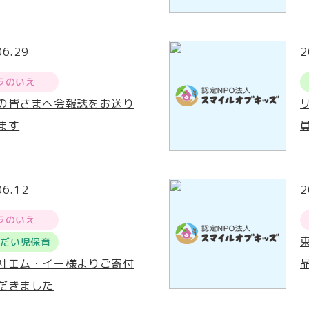
06.29
2
ラのいえ
の皆さまへ会報誌をお送り
ます
06.12
2
ラのいえ
うだい児保育
社エム・イー様よりご寄付
だきました