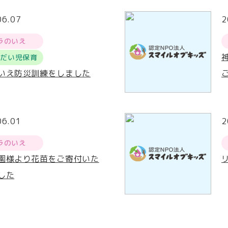
06.07
2
ラのいえ
うだい児保育
いえ防災訓練をしました
06.01
2
ラのいえ
園様より花苗をご寄付いた
した