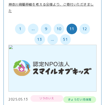
神奈川骨髄移植を考える会様より、ご寄付いただきまし
た
1
...
9
10
11
12
13
...
51
リラのいえ
2025.05.13
きょうだい児保育