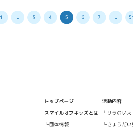
1
...
3
4
5
6
7
...
5
トップページ
活動内容
スマイルオブキッズとは
リラのいえ
団体情報
きょうだい