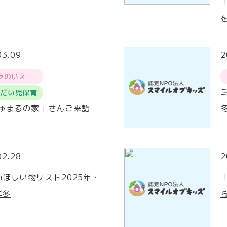
03.09
2
ラのいえ
うだい児保育
ゅまるの家」さんご来訪
02.28
2
onほしい物リスト2025年・
年冬