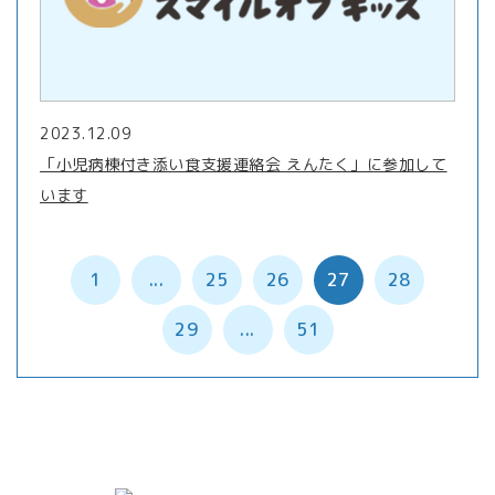
2023.12.09
「小児病棟付き添い食支援連絡会 えんたく」に参加して
います
1
...
25
26
27
28
29
...
51