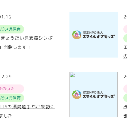
01.12
2
うだい児保育
3「きょうだい児支援シンポ
」開催します！
12.29
2
ラのいえ
うだい児保育
RITSの濱島選手がご来訪く
ました