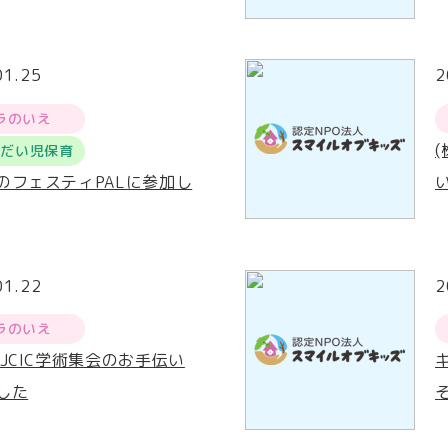
01.25
2
ラのいえ
うだい児保育
のフェスティPALに参加し
01.22
2
ラのいえ
回JCIC学術集会のお手伝い
した