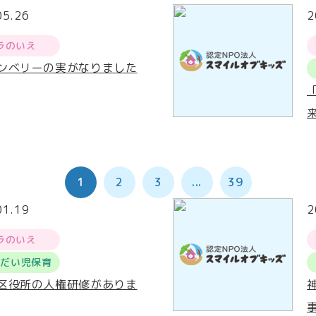
05.26
2
ラのいえ
ンベリーの実がなりました
1
2
3
...
39
01.19
2
ラのいえ
うだい児保育
区役所の人権研修がありま