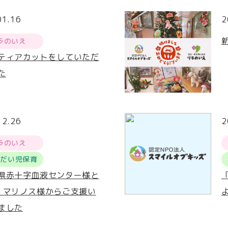
01.16
2
ラのいえ
ティアカットをしていただ
た
12.26
2
ラのいえ
うだい児保育
県赤十字血液センター様と
・マリノス様からご支援い
ました