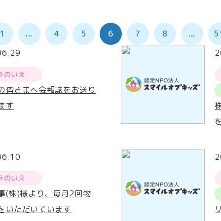
1
...
4
5
6
7
8
...
5
06.29
2
ラのいえ
の皆さまへ会報誌をお送り
ます
06.10
2
ラのいえ
事(株)様より、毎月2回物
をいただいています