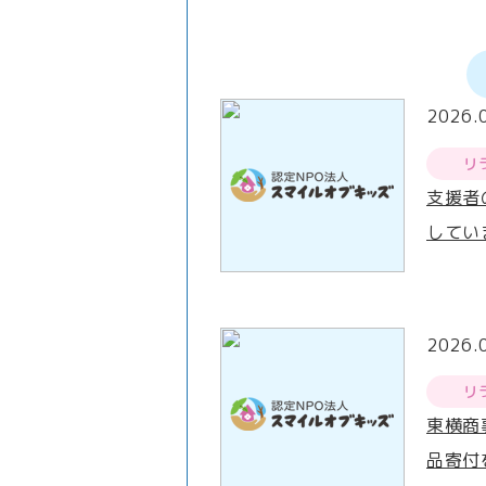
2026.
リ
支援者
してい
2026.
リ
東横商
品寄付