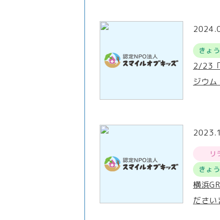
2024.
きょ
2/2
ジウム
2023.
リ
きょ
横浜G
ださい