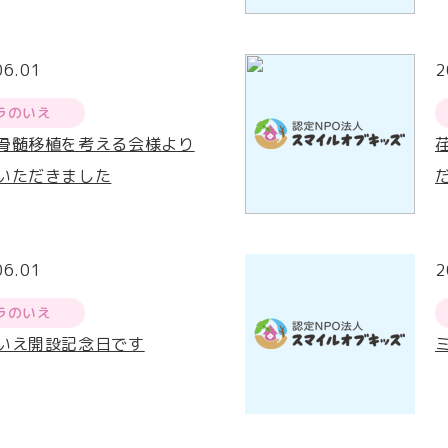
06.01
2
ラのいえ
骨髄移植を考える会様より
いただきました
06.01
2
ラのいえ
いえ開設記念日です