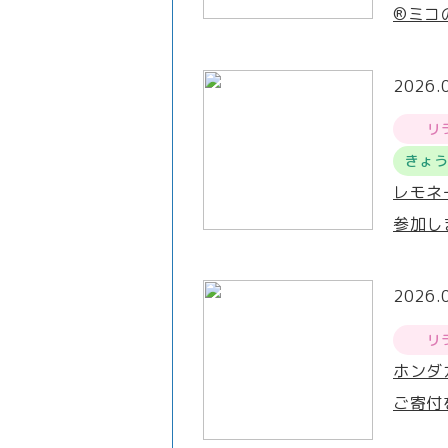
®ミコ
2026.
リ
きょ
レモネ
参加し
2026.
リ
ホンダ
ご寄付