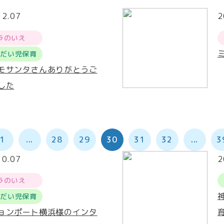
12.07
2
ラのいえ
うだい児保育
モサンタさんありがとうご
した
1
...
28
29
30
31
32
...
3
10.07
2
ラのいえ
うだい児保育
ョンポート横浜様のインタ