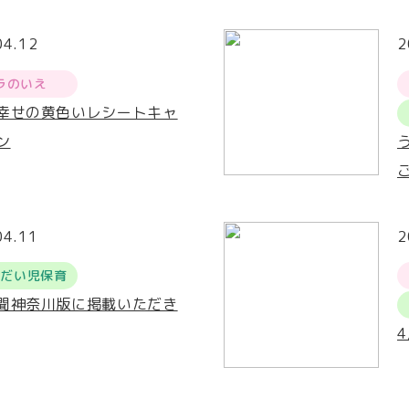
04.12
2
ラのいえ
幸せの黄色いレシートキャ
ン
04.11
2
うだい児保育
聞神奈川版に掲載いただき