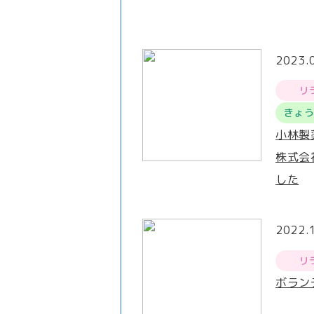
2023.
リ
きょ
小林製
株式会
した
2022.
リ
ボラン