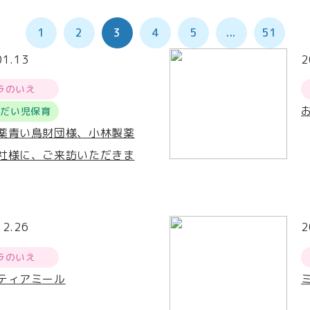
1
2
3
4
5
...
51
01.13
2
ラのいえ
うだい児保育
薬青い鳥財団様、小林製薬
社様に、ご来訪いただきま
12.26
2
ラのいえ
ティアミール