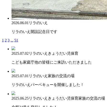
2026.06.01
リラのいえ
リラのいえ開設記念日です
1
2
3
...
51
2025.07.02
リラのいえ
きょうだい児保育
こども家庭庁他の皆様にご来訪いただきました
2025.07.01
リラのいえ
家族の交流の場
リラのいえバーベキューを開催しました！
2025.06.25
リラのいえ
きょうだい児保育
家族の交流の場