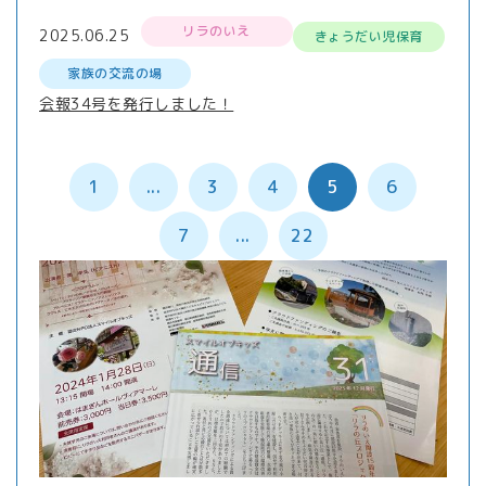
リラのいえ
2025.06.25
きょうだい児保育
家族の交流の場
会報34号を発行しました！
1
...
3
4
5
6
7
...
22