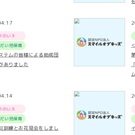
04.17
2
ラのいえ
うだい児保育
ステムの皆様による助成団
がありました
04.14
2
ラのいえ
うだい児保育
災訓練とお花見会をしまし