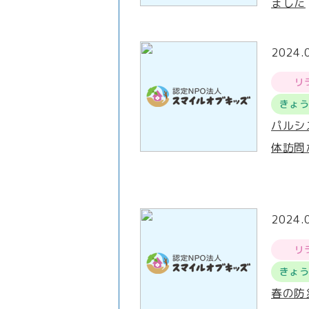
ました
2024.
リ
きょ
パルシ
体訪問
2024.
リ
きょ
春の防