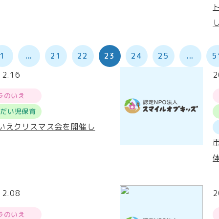
1
...
21
22
23
24
25
...
5
12.16
2
ラのいえ
うだい児保育
いえクリスマス会を開催し
12.08
2
ラのいえ