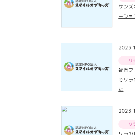
サンズ
ーショ
2023.
リ
福岡フ
でリラ
た
2023.
リ
リラの