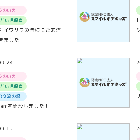
ラのいえ
うだい児保育
社イワサワの皆様にご来訪
きました
09.24
2
ラのいえ
うだい児保育
の交流の場
agramを開設しました！
09.12
2