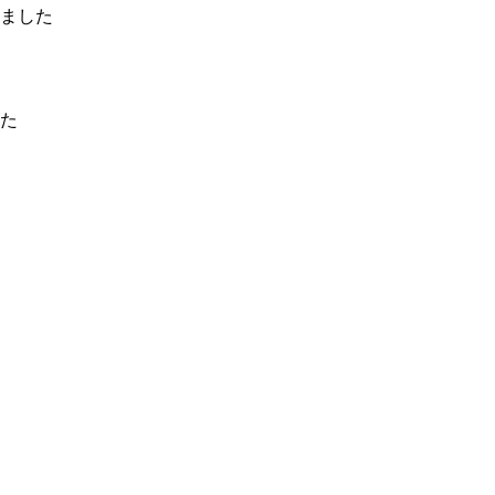
ました
た