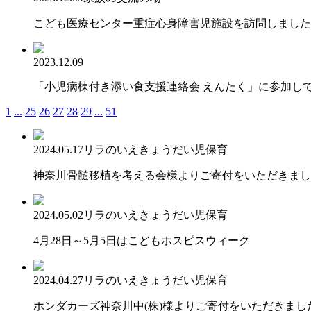
こども医療センター重症心身障害児施設を訪問しました
2023.12.09
「小児病棟付き添い食支援連絡会 えんたく」に参加し
1
...
25
26
27
28
29
...
51
2024.05.17
リラのいえ
きょうだい児保育
神奈川骨髄移植を考える会様よりご寄付をいただきまし
2024.05.02
リラのいえ
きょうだい児保育
4月28日～5月5日はこどもホスピスウィーク
2024.04.27
リラのいえ
きょうだい児保育
ホンダカーズ神奈川中(株)様よりご寄付をいただきまし