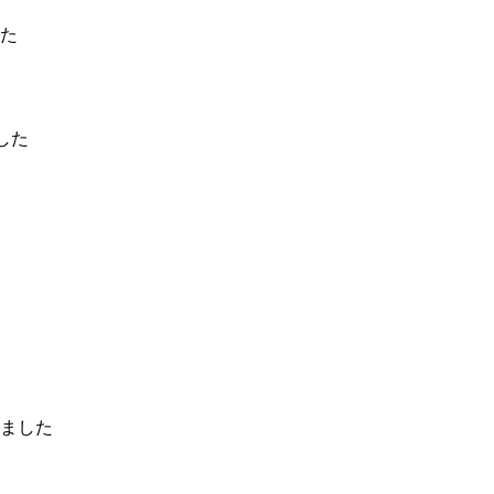
た
した
ました