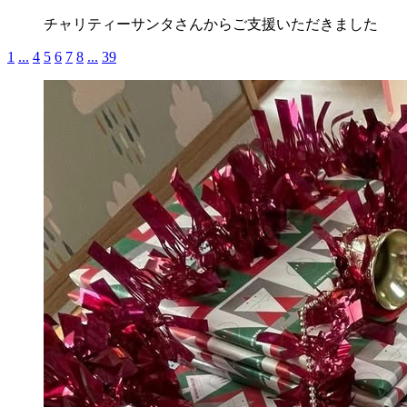
チャリティーサンタさんからご支援いただきました
1
...
4
5
6
7
8
...
39