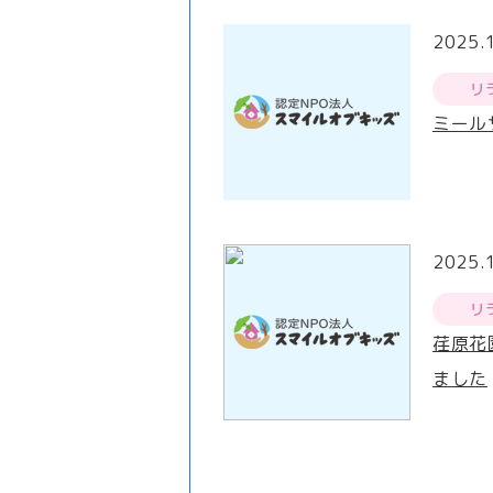
2025.
リ
ミール
2025.
リ
荏原花
ました