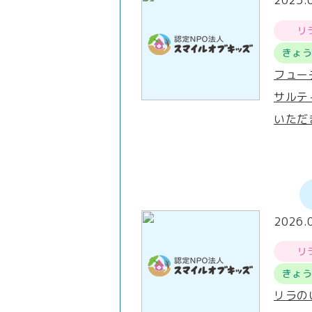
2025.
リ
きょ
フュー
サルテ
いただ
2026.
リ
きょ
リラの