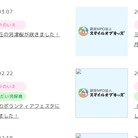
03.07
2
ラのいえ
丘の河津桜が咲きました！
02.22
2
ラのいえ
うだい児保育
わボランティアフェスタに
ました！