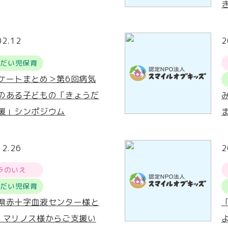
02.12
2
うだい児保育
ケートまとめ＞第6回病気
のある子どもの「きょうだ
援」シンポジウム
12.26
2
ラのいえ
うだい児保育
県赤十字血液センター様と
・マリノス様からご支援い