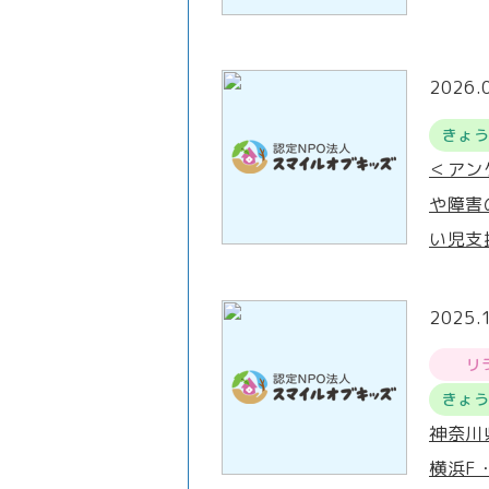
2026.
きょ
＜アン
や障害
い児支
2025.
リ
きょ
神奈川
横浜F