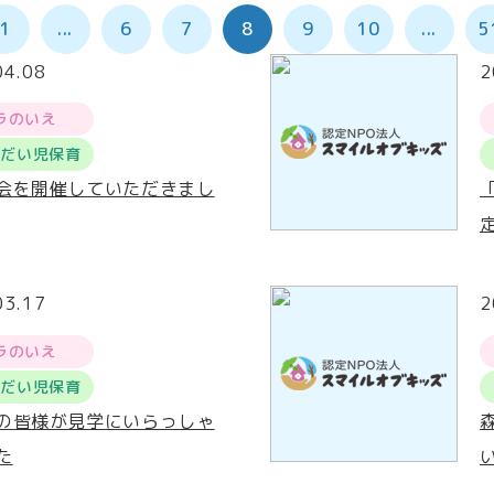
1
...
6
7
8
9
10
...
5
04.08
2
ラのいえ
うだい児保育
会を開催していただきまし
03.17
2
ラのいえ
うだい児保育
の皆様が見学にいらっしゃ
た