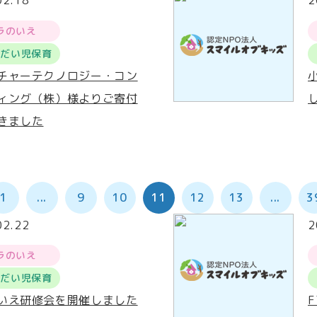
02.18
2
ラのいえ
うだい児保育
チャーテクノロジー・コン
ィング（株）様よりご寄付
きました
1
...
9
10
11
12
13
...
3
02.22
2
ラのいえ
うだい児保育
いえ研修会を開催しました