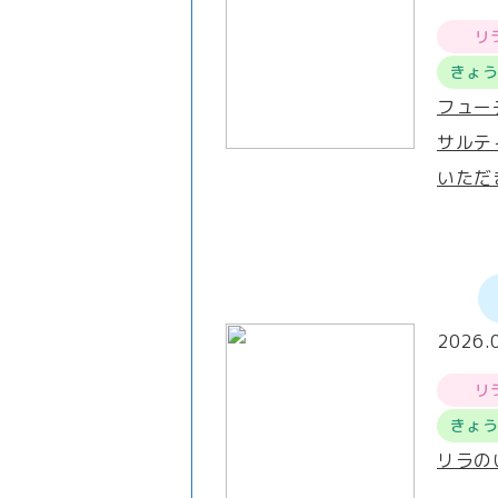
リ
きょ
フュー
サルテ
いただ
2026.
リ
きょ
リラの