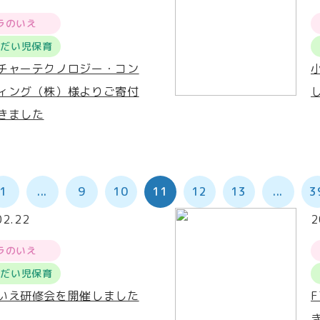
ラのいえ
うだい児保育
チャーテクノロジー・コン
ィング（株）様よりご寄付
きました
1
...
9
10
11
12
13
...
3
02.22
2
ラのいえ
うだい児保育
いえ研修会を開催しました