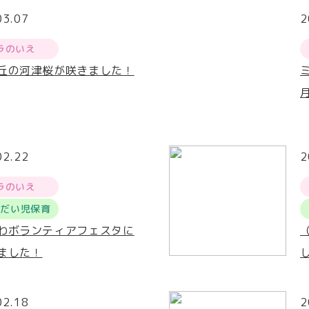
03.07
2
ラのいえ
丘の河津桜が咲きました！
02.22
2
ラのいえ
うだい児保育
わボランティアフェスタに
ました！
02.18
2