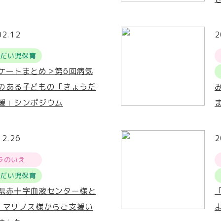
02.12
2
うだい児保育
ケートまとめ＞第6回病気
のある子どもの「きょうだ
援」シンポジウム
12.26
2
ラのいえ
うだい児保育
県赤十字血液センター様と
・マリノス様からご支援い