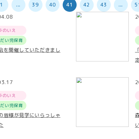
1
...
39
40
41
42
43
...
5
04.08
2
ラのいえ
うだい児保育
会を開催していただきまし
03.17
2
ラのいえ
うだい児保育
の皆様が見学にいらっしゃ
た