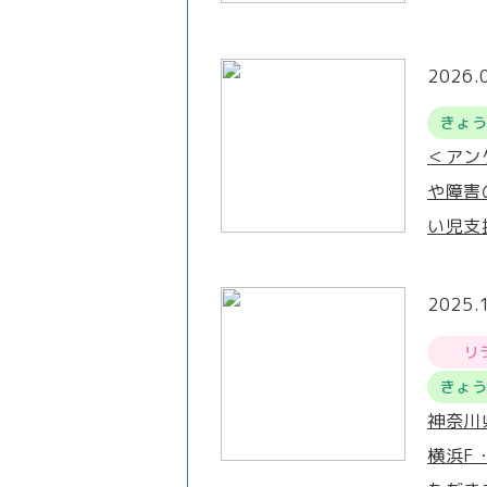
2026.
きょ
＜アン
や障害
い児支
2025.
リ
きょ
神奈川
横浜F