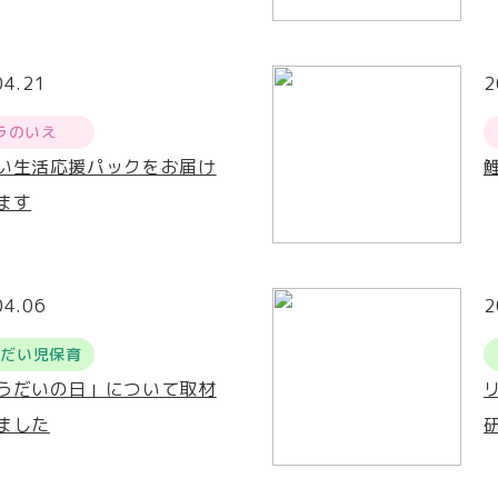
04.21
2
ラのいえ
い生活応援パックをお届け
ます
04.06
2
うだい児保育
うだいの日」について取材
ました