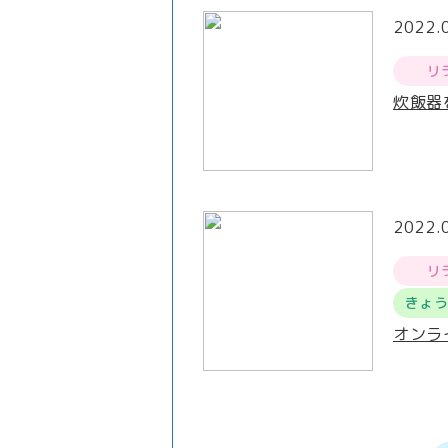
2022.
リ
炊飯器
2022.
リ
きょ
オンラ