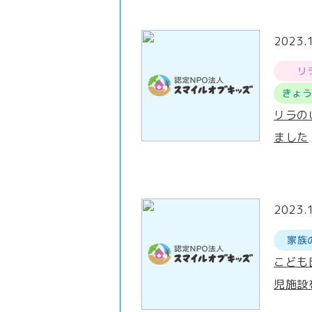
2023.
リ
きょ
リラの
ました
2023.
家族
こども
児施設