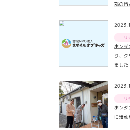
部の皆
2023.
リ
ホンダ
り、ク
ました
2023.
リ
ホンダ
に活動