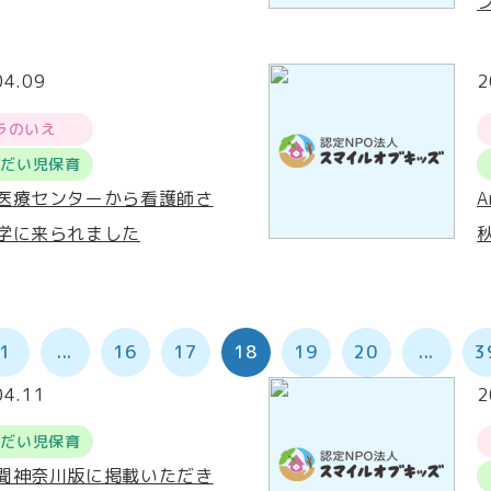
04.09
2
ラのいえ
うだい児保育
医療センターから看護師さ
学に来られました
1
...
16
17
18
19
20
...
3
04.11
2
うだい児保育
聞神奈川版に掲載いただき