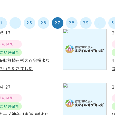
1
...
25
26
27
28
29
...
5
05.17
2
ラのいえ
うだい児保育
骨髄移植を考える会様より
をいただきました
04.27
2
ラのいえ
うだい児保育
カーズ神奈川中(株)様より