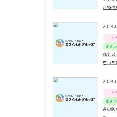
ご寄付
2024.
リ
きょ
森乳ス
をいた
2024.
リ
きょ
春の防