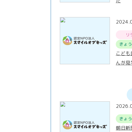
た
2024.
リ
きょ
こども
んが見
2026.
きょ
朝日新