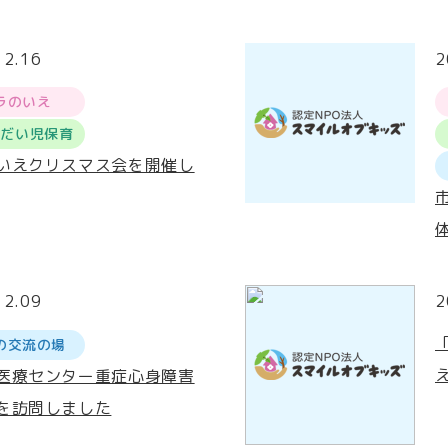
12.16
2
ラのいえ
うだい児保育
いえクリスマス会を開催し
12.09
2
の交流の場
医療センター重症心身障害
を訪問しました