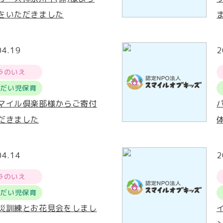
をいただきました
04.19
2
ラのいえ
うだい児保育
マイル倶楽部様からご寄付
だきました
04.14
2
ラのいえ
うだい児保育
災訓練とお花見会をしまし