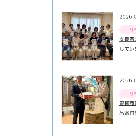
2026.
リ
支援者
してい
2026.
リ
東横商
品寄付