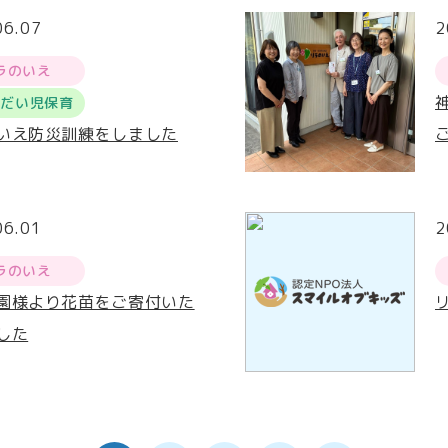
06.07
2
ラのいえ
うだい児保育
いえ防災訓練をしました
06.01
2
ラのいえ
園様より花苗をご寄付いた
した