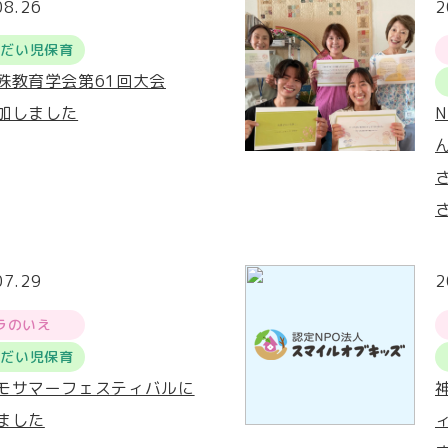
08.26
2
うだい児保育
殊教育学会第61回大会
加しました
07.29
2
ラのいえ
うだい児保育
モサマーフェスティバルに
ました