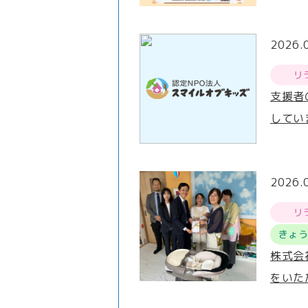
2026.
リ
支援者
してい
2026.
リ
きょ
株式会
をいた