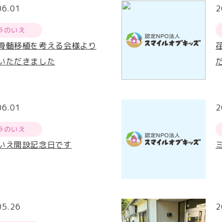
06.01
2
ラのいえ
骨髄移植を考える会様より
いただきました
06.01
2
ラのいえ
いえ開設記念日です
05.26
2