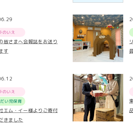
06.29
2
ラのいえ
の皆さまへ会報誌をお送り
ます
06.12
2
ラのいえ
うだい児保育
社エム・イー様よりご寄付
だきました