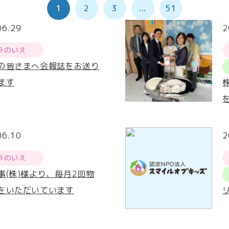
1
2
3
...
51
06.29
2
ラのいえ
の皆さまへ会報誌をお送り
ます
06.10
2
ラのいえ
事(株)様より、毎月2回物
をいただいています