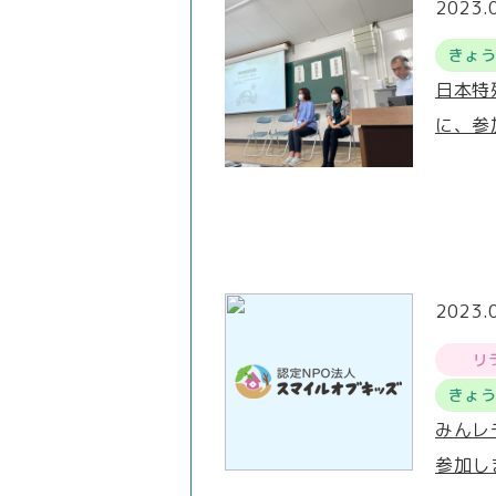
2023.
きょ
日本特
に、参
2023.
リ
きょ
みんレ
参加し