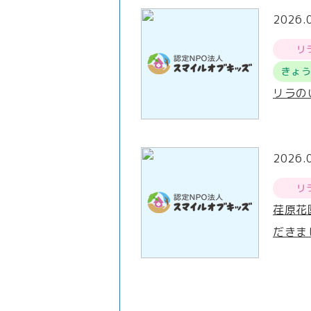
2026.
リ
きょ
リラの
2026.
リ
荏原花
だきま