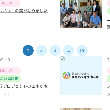
ラのいえ
ンベリーの実がなりました
1
2
3
...
39
09.19
2
ラのいえ
うだい児保育
丘プロジェクトの工事が本
ート！