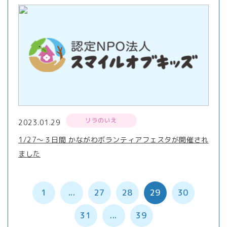
リラのいえ
2023.01.29
1/27～３日間 かながわボランティアフェスタが開催され
ました
1
...
27
28
29
30
31
...
39