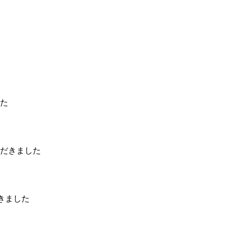
た
だきました
きました