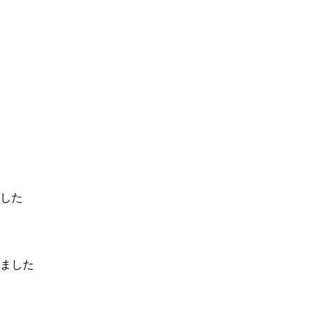
した
ました