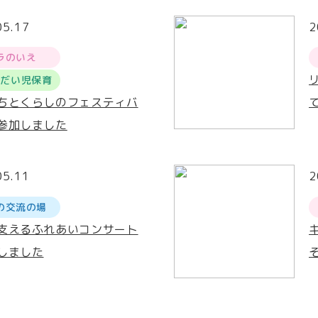
05.17
2
ラのいえ
うだい児保育
ちとくらしのフェスティバ
参加しました
05.11
2
の交流の場
支えるふれあいコンサート
しました