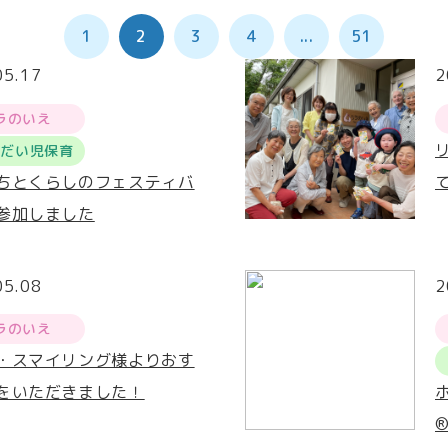
1
2
3
4
...
51
05.17
2
ラのいえ
うだい児保育
ちとくらしのフェスティバ
参加しました
05.08
2
ラのいえ
・スマイリング様よりおす
をいただきました！