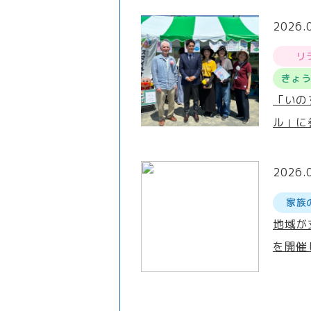
2026.
リ
きょ
「いの
ル」に
2026.
家族
地域が
を開催