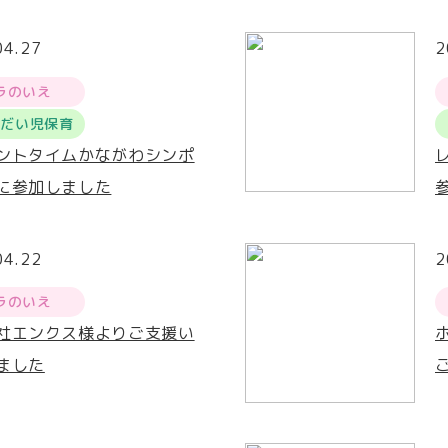
04.27
2
ラのいえ
うだい児保育
ントタイムかながわシンポ
に参加しました
04.22
2
ラのいえ
社エンクス様よりご支援い
ました