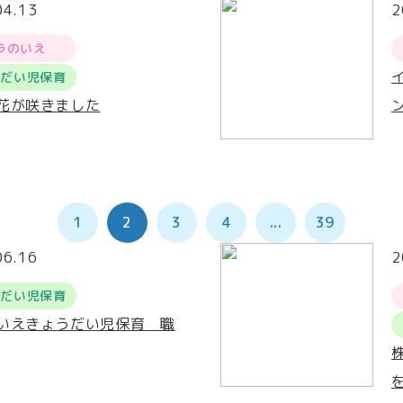
04.13
2
ラのいえ
うだい児保育
花が咲きました
1
2
3
4
...
39
06.16
2
うだい児保育
いえきょうだい児保育 職