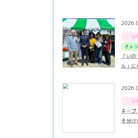
2026.
リ
きょ
「いの
ル」に
2026.
リ
キープ
そ分け