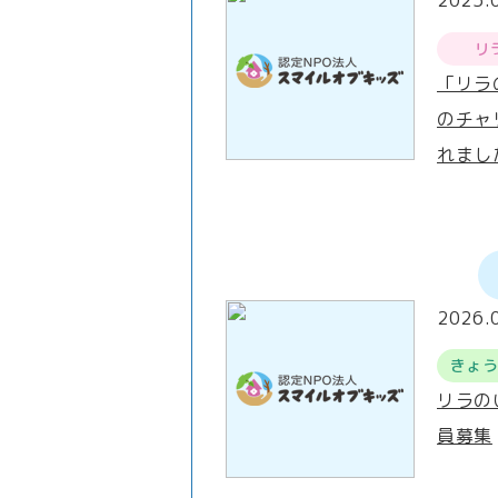
2025.
リ
「リラ
のチャ
れまし
2026.
きょ
リラの
員募集