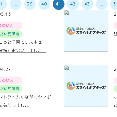
1
...
39
40
41
42
43
...
5
05.13
2
ラのいえ
うだい児保育
こっと子育てレスキュー
皆様とお会いしました！
04.27
2
ラのいえ
うだい児保育
ントタイムかながわシンポ
に参加しました！