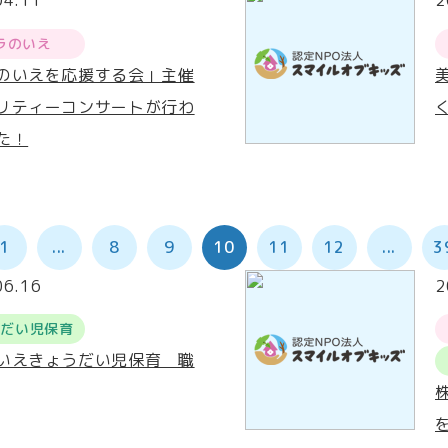
04.11
2
ラのいえ
のいえを応援する会」主催
リティーコンサートが行わ
た！
1
...
8
9
10
11
12
...
3
06.16
2
うだい児保育
いえきょうだい児保育 職