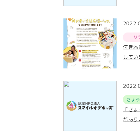
2022.
リ
付き添
してい
2022.
きょ
「きょ
があり