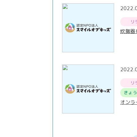
2022.
リ
炊飯器
2022.
リ
きょ
オンラ