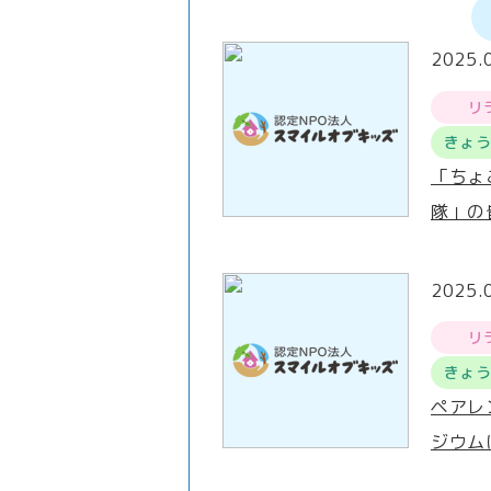
2025.
リ
きょ
「ちょ
隊」の
2025.
リ
きょ
ペアレ
ジウム