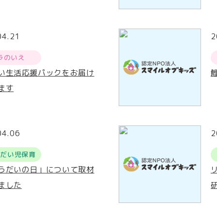
04.21
2
ラのいえ
い生活応援パックをお届け
ます
04.06
2
うだい児保育
うだいの日」について取材
ました