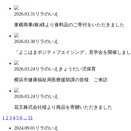
2026.03.31
リラのいえ
東横商事(株)様より食料品のご寄付をいただきました
2026.03.30
リラのいえ
「よこはまポジティブエイジング」見学会を開催しまし
2026.03.24
リラのいえ
きょうだい児保育
横浜市健康福祉局医療援助課の皆様 ご来訪
2026.03.24
リラのいえ
花王株式会社様より商品を寄贈いただきました
1
2
3
4
5
6
...
51
2024.09.01
リラのいえ