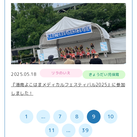
リラのいえ
2025.05.18
きょうだい児保育
『港南よこはまメディカルフェスティバル2025』に参加
しました！
1
...
7
8
9
10
11
...
39