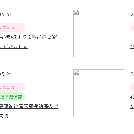
03.31
2
ラのいえ
事(株)様より食料品のご寄
ただきました
03.24
2
ラのいえ
うだい児保育
健康福祉局医療援助課の皆
来訪