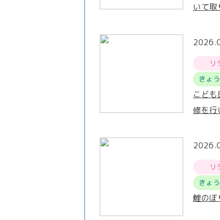
いて取
2026.
リ
きょ
こども
修を行
2026.
リ
きょ
鯉のぼ