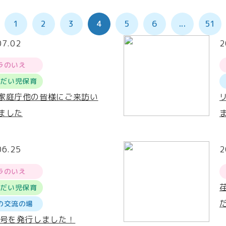
1
2
3
4
5
6
...
51
07.02
2
ラのいえ
うだい児保育
家庭庁他の皆様にご来訪い
ました
06.25
2
ラのいえ
うだい児保育
の交流の場
4号を発行しました！