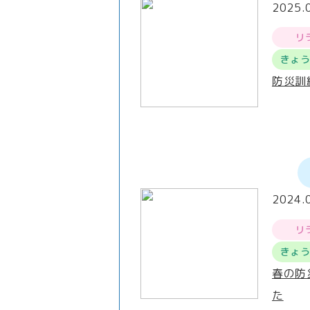
2025.
リ
きょ
防災訓
2024.
リ
きょ
春の防
た