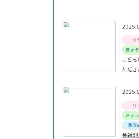
2025.
リ
きょ
こども
ただき
2025.
リ
きょ
家族
会報3