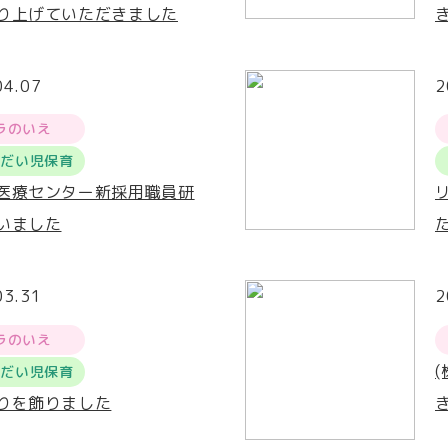
り上げていただきました
04.07
2
ラのいえ
うだい児保育
医療センター新採用職員研
いました
03.31
2
ラのいえ
うだい児保育
りを飾りました