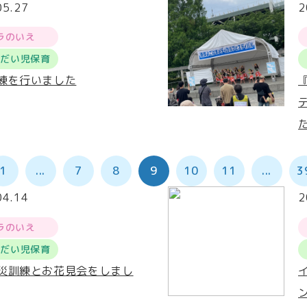
05.27
2
ラのいえ
うだい児保育
練を行いました
1
...
7
8
9
10
11
...
3
04.14
2
ラのいえ
うだい児保育
災訓練とお花見会をしまし