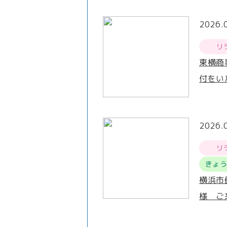
2026.
リ
東横商
付をい
2026.
リ
きょ
横浜市
様 ご