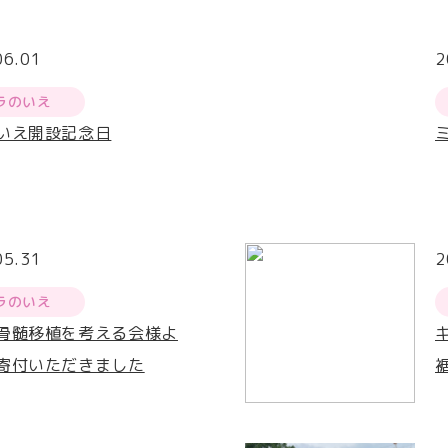
06.01
2
ラのいえ
いえ開設記念日
05.31
2
ラのいえ
骨髄移植を考える会様よ
寄付いただきました