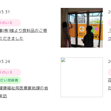
03.31
2
ラのいえ
事(株)様より食料品のご寄
ただきました
03.24
2
ラのいえ
うだい児保育
健康福祉局医療援助課の皆
来訪