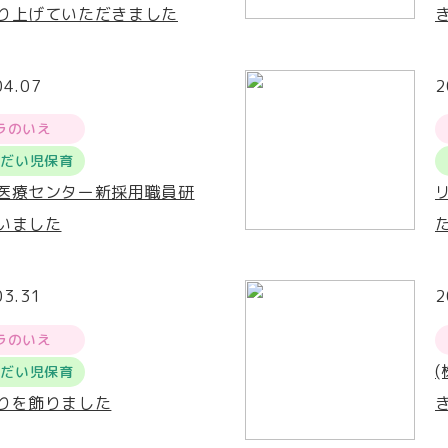
り上げていただきました
04.07
2
ラのいえ
うだい児保育
医療センター新採用職員研
いました
03.31
2
ラのいえ
うだい児保育
りを飾りました