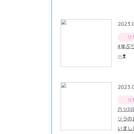
2023.
リ
4年ぶ
ー❣️
2023.
リ
六ツ川
リラの
いまし