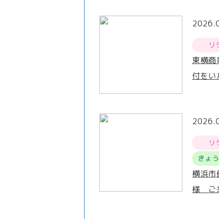
2026.
リ
東横商
付をい
2026.
リ
きょ
横浜市
様 ご