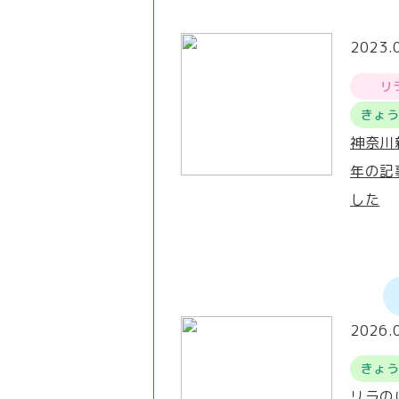
2023.
リ
きょ
神奈川
年の記
した
2026.
きょ
リラの