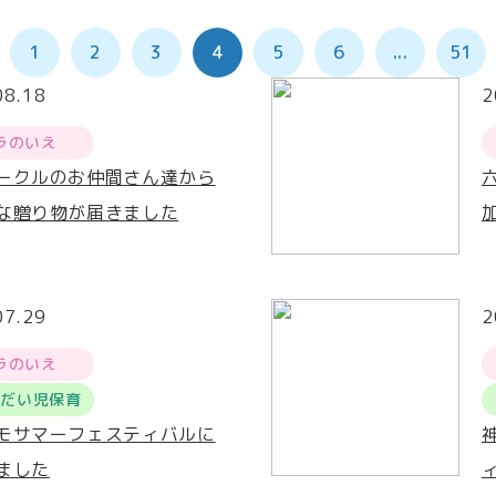
1
2
3
4
5
6
...
51
08.18
2
ラのいえ
ークルのお仲間さん達から
な贈り物が届きました
07.29
2
ラのいえ
うだい児保育
モサマーフェスティバルに
ました