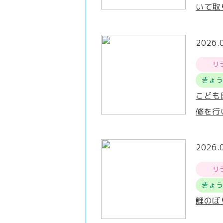
いて取
2026.
リ
きょ
こども
修を行
2026.
リ
きょ
鯉のぼ