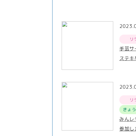
2023.
リ
手芸サ
ステキ
2023.
リ
きょ
みんレ
参加し