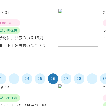
07.03
2
ラのいえ
うだい児保育
新聞に、リラのいえ15周
事「下」を掲載いただきま
1
...
24
25
26
27
28
...
3
06.16
2
うだい児保育
いえきょうだい児保育 職