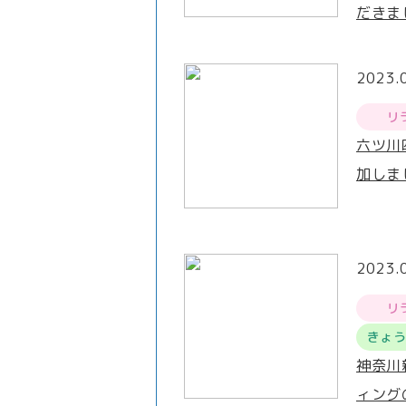
だきま
2023.
リ
六ツ川
加しま
2023.
リ
きょ
神奈川
ィング