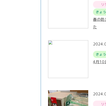
リ
きょ
春の防
た
2024.
きょ
4月1
2024.
リ