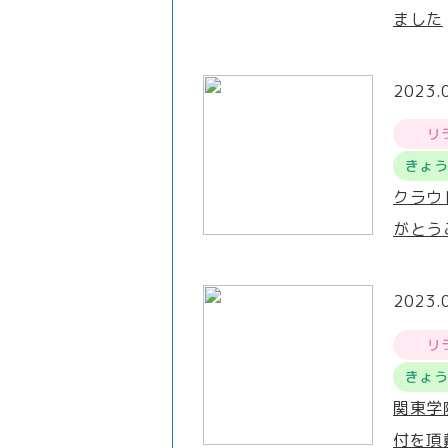
ました
2023.
リ
きょ
クラウ
がとう
2023.
リ
きょ
関東学
付を頂