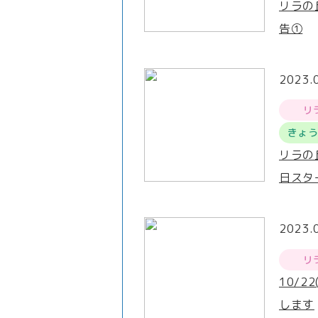
リラの
告①
2023.
リ
きょ
リラの
日スタ
2023.
リ
10/2
します