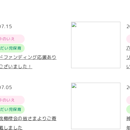
07.15
2
ラのいえ
うだい児保育
ドファンディング応援あり
ございました！
07.05
2
ラのいえ
うだい児保育
院橄欖会の皆さまよりご寄
戴しました