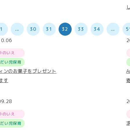
1
...
30
31
32
33
34
...
5
10.06
2
ラのいえ
うだい児保育
ィンのお菓子をプレゼント
ます
09.28
2
ラのいえ
うだい児保育