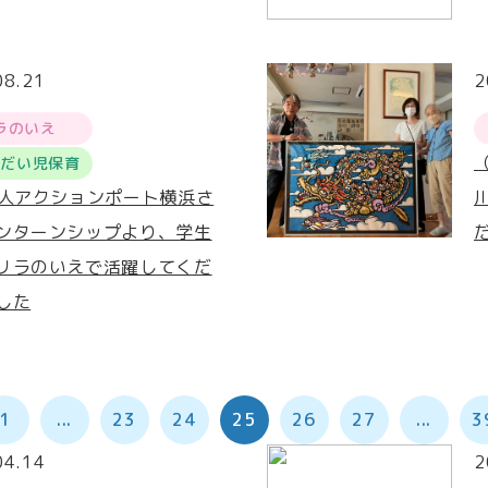
08.21
2
ラのいえ
うだい児保育
法人アクションポート横浜さ
ンターンシップより、学生
リラのいえで活躍してくだ
した
1
...
23
24
25
26
27
...
3
04.14
2