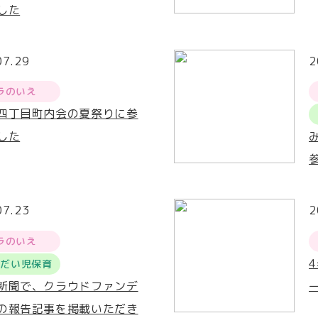
した
07.29
2
ラのいえ
四丁目町内会の夏祭りに参
した
07.23
2
ラのいえ
うだい児保育
新聞で、クラウドファンデ
ー
の報告記事を掲載いただき