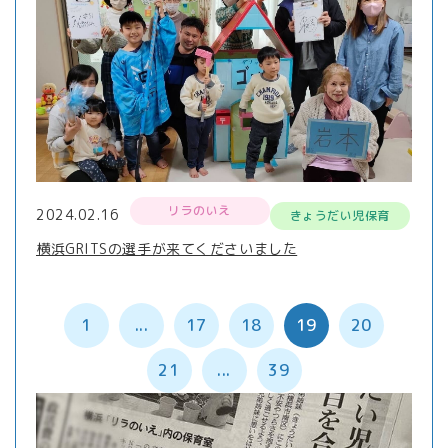
リラのいえ
2024.02.16
きょうだい児保育
横浜GRITSの選手が来てくださいました
1
...
17
18
19
20
21
...
39