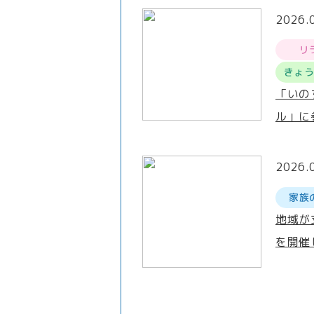
2026.
リ
きょ
「いの
ル」に
2026.
家族
地域が
を開催