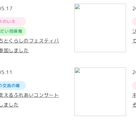
05.17
2
ラのいえ
うだい児保育
ちとくらしのフェスティバ
参加しました
05.11
2
の交流の場
支えるふれあいコンサート
しました