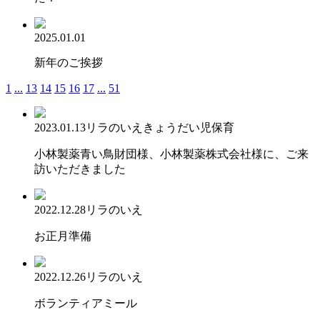
2025.01.01
新年のご挨拶
1
...
13
14
15
16
17
...
51
2023.01.13
リラのいえ
きょうだい児保育
小林製薬青い鳥財団様、小林製薬株式会社様に、ご来
訪いただきました
2022.12.28
リラのいえ
お正月準備
2022.12.26
リラのいえ
ボランティアミール